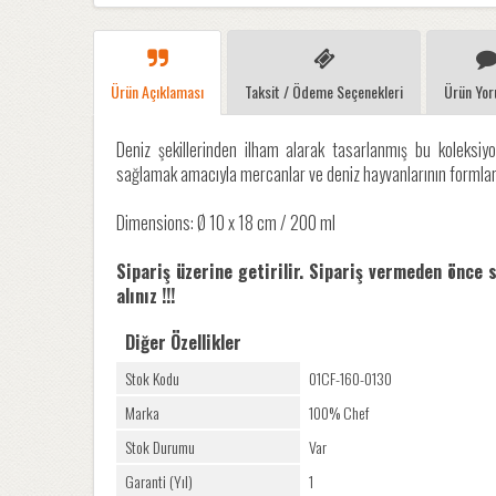
Ürün Açıklaması
Taksit / Ödeme Seçenekleri
Ürün Yor
Deniz şekillerinden ilham alarak tasarlanmış bu koleksiyo
sağlamak amacıyla mercanlar ve deniz hayvanlarının formları
Dimensions: Ø 10 x 18 cm / 200 ml
Sipariş üzerine getirilir. Sipariş vermeden önce 
alınız !!!
Diğer Özellikler
Stok Kodu
01CF-160-0130
Marka
100% Chef
Stok Durumu
Var
Garanti (Yıl)
1