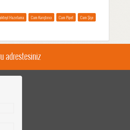
okteyl Hazırlama
Cam Karıştırıcı
Cam Pipet
Cam Şişe