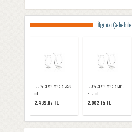
İlginizi Çekebil
100% Chef Wood Trunk
100% Chef Cat Cup, 350
Glass
ml
4.504,84 TL
2.439,87 TL