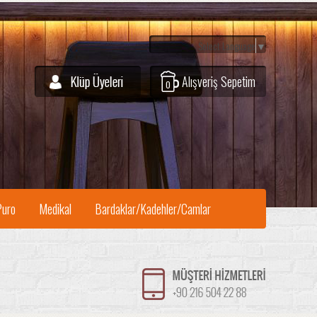
Select Language
▼
Alışveriş Sepetim
0
Puro
Medikal
Bardaklar/Kadehler/Camlar