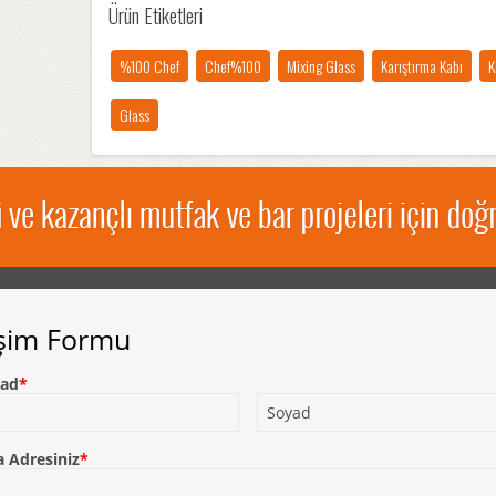
Ürün Etiketleri
%100 Chef
Chef%100
Mixing Glass
Karıştırma Kabı
K
Glass