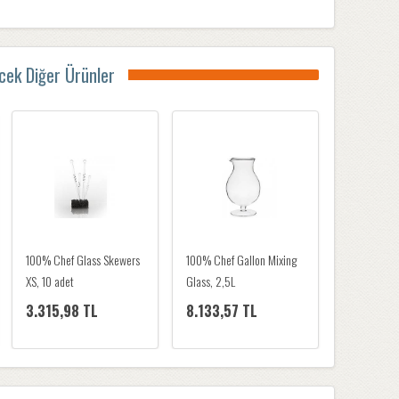
ecek Diğer Ürünler
100% Chef Cat Cup Mini,
100% Chef Glass Skewers
100% Chef G
200 ml
XS, 10 adet
Glass, 2,5L
2.002,15 TL
3.315,98 TL
8.133,57