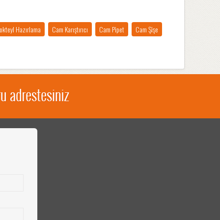
okteyl Hazırlama
Cam Karıştırıcı
Cam Pipet
Cam Şişe