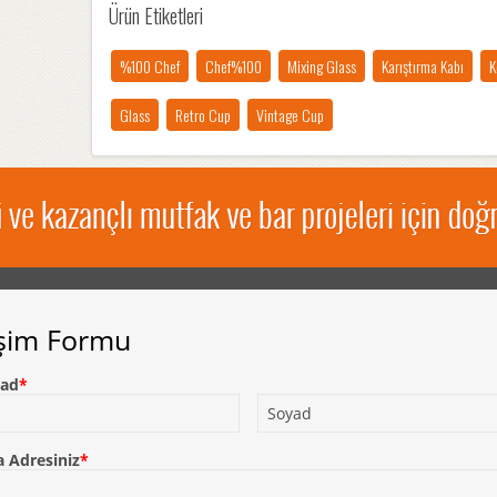
Ürün Etiketleri
%100 Chef
Chef%100
Mixing Glass
Karıştırma Kabı
K
Glass
Retro Cup
Vintage Cup