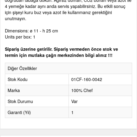
doğrudan tabağa dökün. Ağırsız duman, CO2 buharı veya azot ile
4 yemeğe kadar aynı anda servis yapabilirsiniz. Bu etkili sonuç
için şişeyi kuru buz veya azot ile kullanmanız gerektiğini
unutmayın.
Dimensions: ø 11 - h 25 cm
Units per box: 1
Sipariş üzerine getirilir. Sipariş vermeden önce stok ve
termin için mutlaka çağrı merkezinden bilgi alınız !!!
Diğer Özellikler
Stok Kodu
01CF-160-0042
Marka
100% Chef
Stok Durumu
Var
Garanti (Yıl)
1