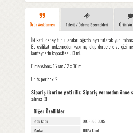
Ürün Açıklaması
Taksit / Ödeme Seçenekleri
Ürün Yor
İki katlı deney tüpü, sıvıları ağızda ayrı tutarak yudumlaman
Borosilikat malzemeden yapılmış olup darbelere ve çizilmel
konteynerin kapasitesi 30 ml.
Dimensions: 15 cm / 2 x 30 ml
Units per box: 2
Sipariş üzerine getirilir. Sipariş vermeden önce 
alınız !!!
Diğer Özellikler
Stok Kodu
01CF-160-0015
Marka
100% Chef