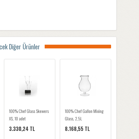
ecek Diğer Ürünler
100% Chef Cat Cup Mini,
100% Chef Glass Skewers
100% Chef G
200 ml
XS, 10 adet
Glass, 2,5L
2.010,76 TL
3.330,24 TL
8.168,55