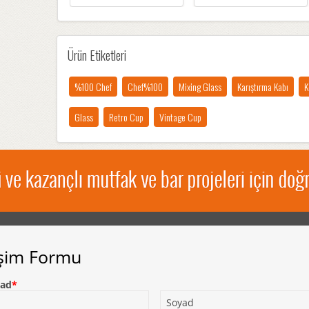
Ürün Etiketleri
%100 Chef
Chef%100
Mixing Glass
Karıştırma Kabı
K
Glass
Retro Cup
Vintage Cup