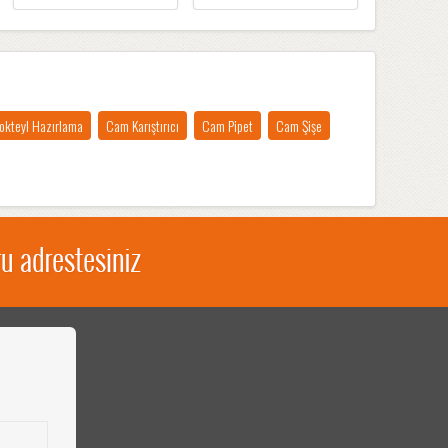
okteyl Hazırlama
Cam Karıştırıcı
Cam Pipet
Cam Şişe