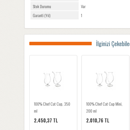
Stok Durumu
Var
Garanti (Yıl)
1
İlginizi Çekebil
100% Chef Wood Trunk
100% Chef Cat Cup, 350
Glass
ml
4.524,21 TL
2.450,37 TL