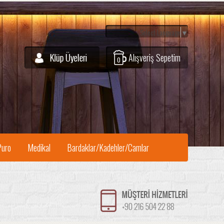
Select Language
▼
Alışveriş Sepetim
0
Puro
Medikal
Bardaklar/Kadehler/Camlar