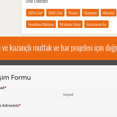
Ürün Etiketleri
100% Chef
%100 Chef
Smoker
Tütsüleme
Miksoloji
İslendirme Makinesi
Tütsüleme Talaşı
Gastronorm Top