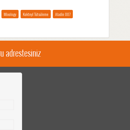
Mixology
Kokteyl Tütsüleme
Aladin 007