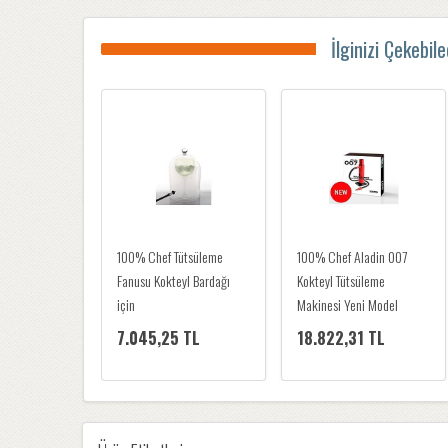
İlginizi Çekebil
100% Chef Tütsüleme
100% Chef Aladin 007
Fanusu Kokteyl Bardağı
Kokteyl Tütsüleme
için
Makinesi Yeni Model
7.045,25 TL
18.822,31 TL