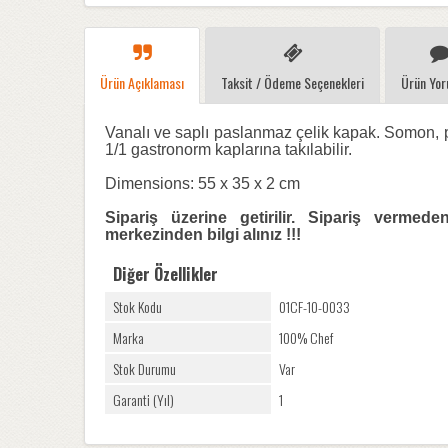
Ürün Açıklaması
Taksit / Ödeme Seçenekleri
Ürün Yor
Vanalı ve saplı paslanmaz çelik kapak. Somon, pey
1/1 gastronorm kaplarına takılabilir.
Dimensions: 55 x 35 x 2 cm
Sipariş üzerine getirilir. Sipariş verme
merkezinden bilgi alınız !!!
Diğer Özellikler
Stok Kodu
01CF-10-0033
Marka
100% Chef
Stok Durumu
Var
Garanti (Yıl)
1