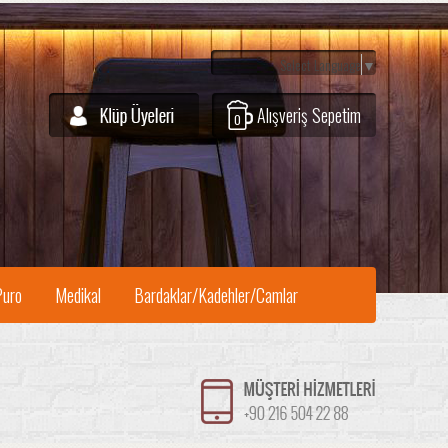
Select Language
▼
Alışveriş Sepetim
0
Puro
Medikal
Bardaklar/Kadehler/Camlar