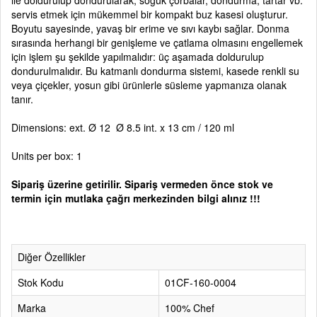
ile doldurulup dondurularak, soğuk çorbalar, dondurma, tartar vb.
servis etmek için mükemmel bir kompakt buz kasesi oluşturur.
Boyutu sayesinde, yavaş bir erime ve sıvı kaybı sağlar. Donma
sırasında herhangi bir genişleme ve çatlama olmasını engellemek
için işlem şu şekilde yapılmalıdır: üç aşamada doldurulup
dondurulmalıdır. Bu katmanlı dondurma sistemi, kasede renkli su
veya çiçekler, yosun gibi ürünlerle süsleme yapmanıza olanak
tanır.
Dimensions: ext. Ø 12 Ø 8.5 int. x 13 cm / 120 ml
Units per box: 1
Sipariş üzerine getirilir. Sipariş vermeden önce stok ve
termin için mutlaka çağrı merkezinden bilgi alınız !!!
Diğer Özellikler
Stok Kodu
01CF-160-0004
Marka
100% Chef