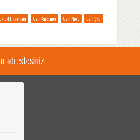
okteyl Hazırlama
Cam Karıştırıcı
Cam Pipet
Cam Şişe