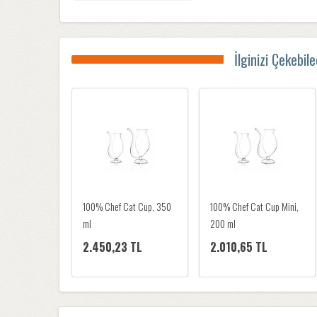
İlginizi Çekebil
100% Chef Wood Trunk
100% Chef Cat Cup, 350
Glass
ml
4.523,97 TL
2.450,23 TL