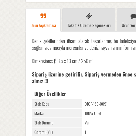
Ürün Açıklaması
Taksit / Ödeme Seçenekleri
Ürün Yor
Deniz şekillerinden ilham alarak tasarlanmış bu koleksiyo
sağlamak amacıyla mercanlar ve deniz hayvanlarının formları
Dimensions: Ø 8.5 x 13 cm / 250 ml
Sipariş üzerine getirilir. Sipariş vermeden önce 
alınız !!!
Diğer Özellikler
Stok Kodu
01CF-160-0091
Marka
100% Chef
Stok Durumu
Var
Garanti (Yıl)
1