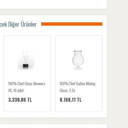
ecek Diğer Ürünler
100% Chef Cat Cup Mini,
100% Chef Glass Skewers
100% Chef Gallo
200 ml
XS, 10 adet
Glass, 2,5L
2.010,65 TL
3.330,06 TL
8.168,11 TL