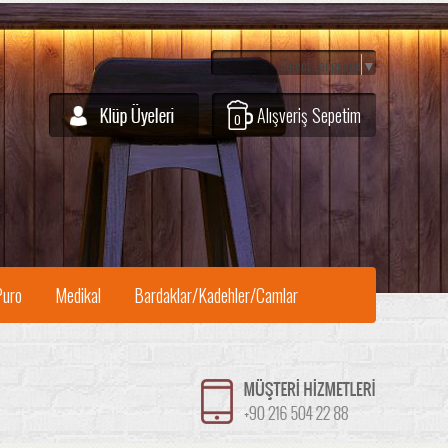
Select Language
▼
Alışveriş Sepetim
0
Puro
Medikal
Bardaklar/Kadehler/Camlar