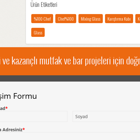
Ürün Etiketleri
%100 Chef
Chef%100
Mixing Glass
Karıştırma Kabı
K
Glass