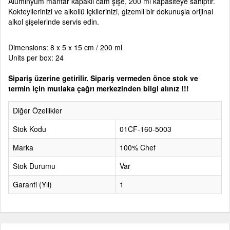
Alüminyum mantar kapaklı cam şişe, 200 ml kapasiteye sahiptir.
Kokteyllerinizi ve alkollü içkilerinizi, gizemli bir dokunuşla orijinal
alkol şişelerinde servis edin.
Dimensions: 8 x 5 x 15 cm / 200 ml
Units per box: 24
Sipariş üzerine getirilir. Sipariş vermeden önce stok ve
termin için mutlaka çağrı merkezinden bilgi alınız !!!
Diğer Özellikler
Stok Kodu
01CF-160-5003
Marka
100% Chef
Stok Durumu
Var
Garanti (Yıl)
1