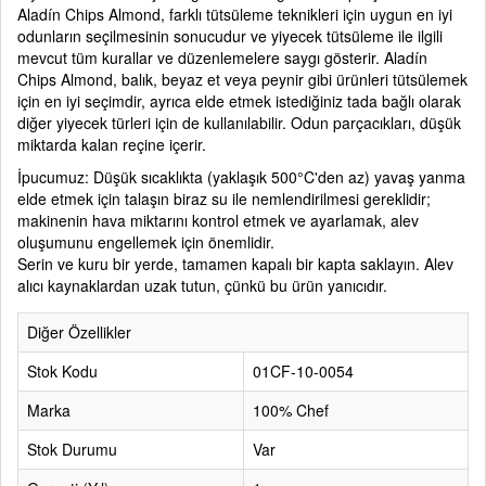
Aladín Chips Almond, farklı tütsüleme teknikleri için uygun en iyi
odunların seçilmesinin sonucudur ve yiyecek tütsüleme ile ilgili
mevcut tüm kurallar ve düzenlemelere saygı gösterir. Aladín
Chips Almond, balık, beyaz et veya peynir gibi ürünleri tütsülemek
için en iyi seçimdir, ayrıca elde etmek istediğiniz tada bağlı olarak
diğer yiyecek türleri için de kullanılabilir. Odun parçacıkları, düşük
miktarda kalan reçine içerir.
İpucumuz: Düşük sıcaklıkta (yaklaşık 500°C'den az) yavaş yanma
elde etmek için talaşın biraz su ile nemlendirilmesi gereklidir;
makinenin hava miktarını kontrol etmek ve ayarlamak, alev
oluşumunu engellemek için önemlidir.
Serin ve kuru bir yerde, tamamen kapalı bir kapta saklayın. Alev
alıcı kaynaklardan uzak tutun, çünkü bu ürün yanıcıdır.
Diğer Özellikler
Stok Kodu
01CF-10-0054
Marka
100% Chef
Stok Durumu
Var