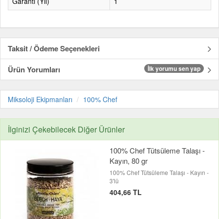
Garanti (Yıl)
1
Taksit / Ödeme Seçenekleri
Ürün Yorumları
İlk yorumu sen yap
Miksoloji Ekipmanları
100% Chef
İlginizi Çekebilecek Diğer Ürünler
100% Chef Tütsüleme Talaşı -
Kayın, 80 gr
100% Chef Tütsüleme Talaşı - Kayın -
3'lü
404,66 TL