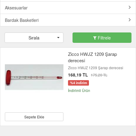
Aksesuarlar
Bardak Basketleri
Sırala
Filtrele
Zicco HWJZ 1209 Şarap
derecesi
Zicco HWJZ 1209 Şarap derecesi
168,19 TL
175,20 TL
%4 indirim
İndirimli Ürün
Sepete Ekle