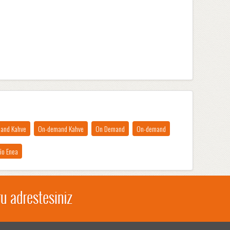
and Kahve
On-demand Kahve
On Demand
On-demand
io Enea