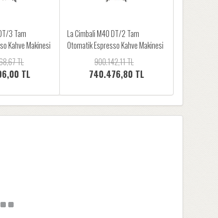
 DT/3 Tam
La Cimbali M40 DT/2 Tam
so Kahve Makinesi
Otomatik Espresso Kahve Makinesi
68,67 TL
900.142,11 TL
96,00 TL
740.476,80 TL