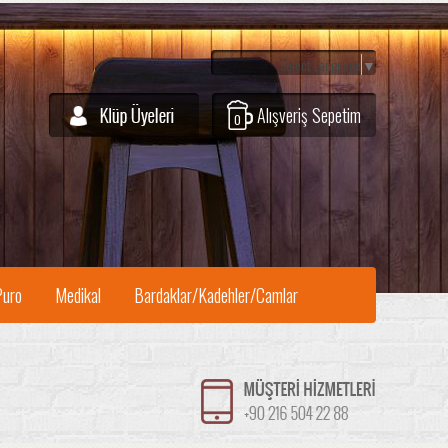
Select Language
▼
Alışveriş Sepetim
0
Puro
Medikal
Bardaklar/Kadehler/Camlar