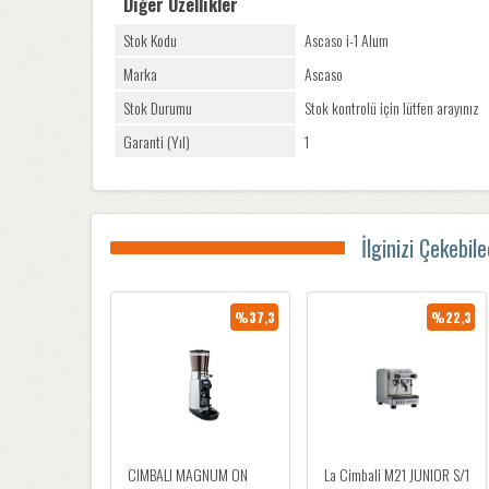
Diğer Özellikler
Stok Kodu
Ascaso i-1 Alum
Marka
Ascaso
Stok Durumu
Stok kontrolü için lütfen arayınız
Garanti (Yıl)
1
İlginizi Çekebil
%37,3
%22,3
CIMBALI MAGNUM ON
La Cimbali M21 JUNIOR S/1