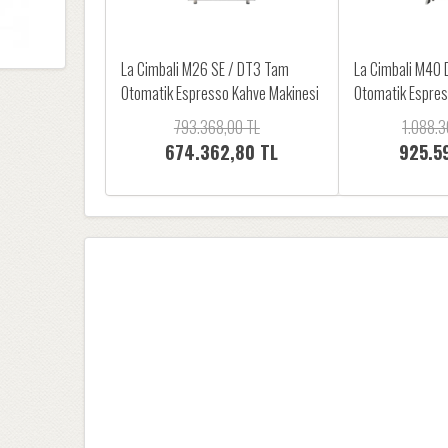
La Cimbali M26 SE / DT3 Tam
La Cimbali M40
Otomatik Espresso Kahve Makinesi
Otomatik Espres
793.368,00 TL
1.088.3
674.362,80 TL
925.5