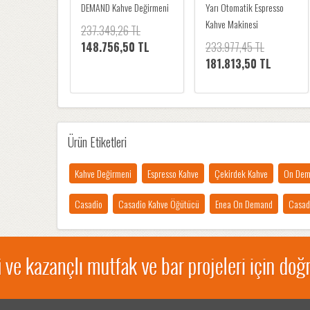
DEMAND Kahve Değirmeni
Yarı Otomatik Espresso
Kahve Makinesi
237.349,26 TL
148.756,50 TL
233.977,45 TL
181.813,50 TL
Ürün Etiketleri
Kahve Değirmeni
Espresso Kahve
Çekirdek Kahve
On Dem
Casadio
Casadio Kahve Öğütücü
Enea On Demand
Casad