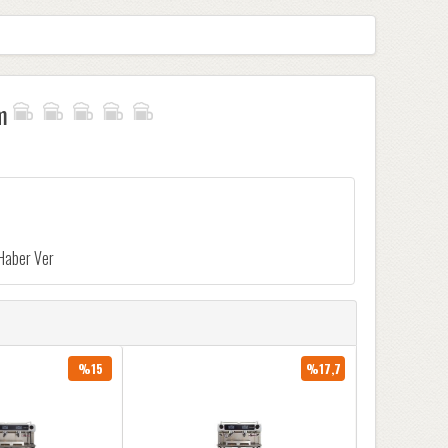
m
%15
%17,7