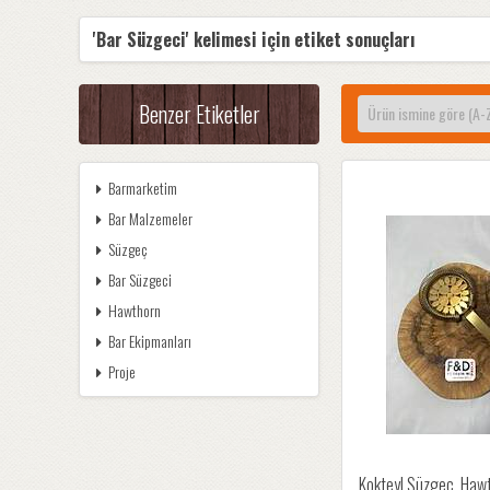
'Bar Süzgeci' kelimesi için etiket sonuçları
Benzer Etiketler
Barmarketim
Bar Malzemeler
Süzgeç
Bar Süzgeci
Hawthorn
Bar Ekipmanları
Proje
Kokteyl Süzgeç, Haw