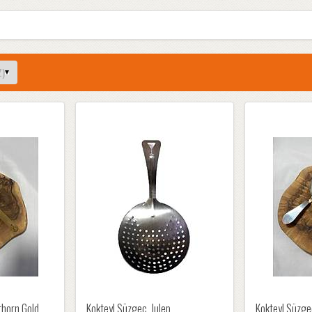
thorn Gold
Kokteyl Süzgeç, Julep
Kokteyl Süzgeç