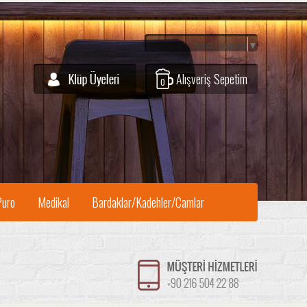
Select Language
▼
Alışveriş Sepetim
0
Puro
Medikal
Bardaklar/Kadehler/Camlar