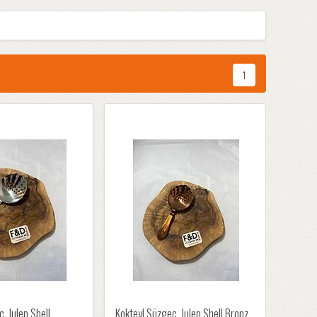
1
, Julep Shell
Kokteyl Süzgeç, Julep Shell Bronz