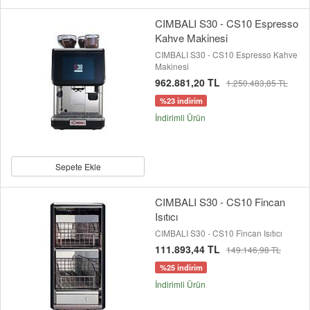
CIMBALI S30 - CS10 Espresso
Kahve Makinesi
CIMBALI S30 - CS10 Espresso Kahve
Makinesi
962.881,20 TL
1.250.483,85 TL
%23 indirim
İndirimli Ürün
Sepete Ekle
CIMBALI S30 - CS10 Fincan
Isıtıcı
CIMBALI S30 - CS10 Fincan Isıtıcı
111.893,44 TL
149.146,98 TL
%25 indirim
İndirimli Ürün