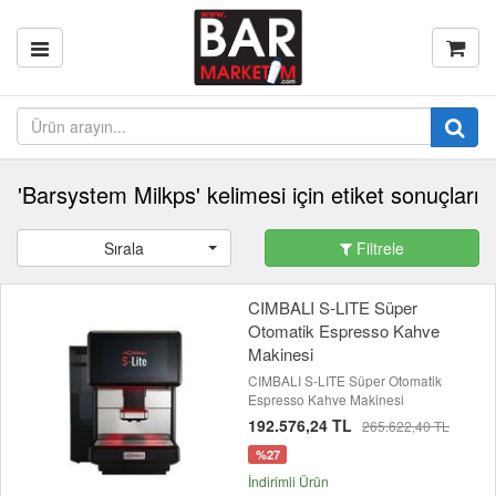
'Barsystem Milkps' kelimesi için etiket sonuçları
Sırala
Filtrele
CIMBALI S-LITE Süper
Otomatik Espresso Kahve
Makinesi
CIMBALI S-LITE Süper Otomatik
Espresso Kahve Makinesi
192.576,24 TL
265.622,40 TL
%27
İndirimli Ürün