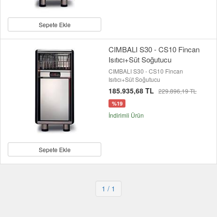
Sepete Ekle
CIMBALI S30 - CS10 Fincan
Isıtıcı+Süt Soğutucu
CIMBALI S30 - CS10 Fincan
Isıtıcı+Süt Soğutucu
185.935,68 TL
229.896,19 TL
%19
İndirimli Ürün
Sepete Ekle
1
/ 1