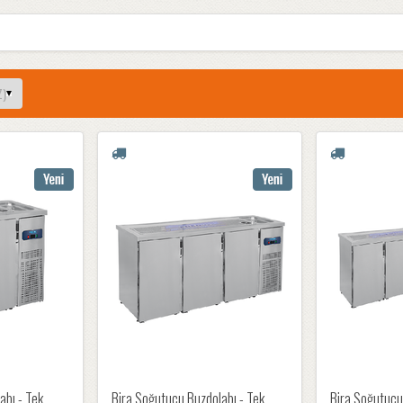
abı - Tek
Bira Soğutucu Buzdolabı - Tek
Bira Soğutucu