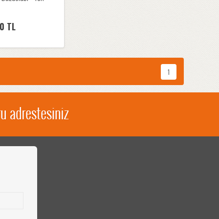
0 TL
1