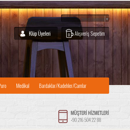
Select Language
▼
Alışveriş Sepetim
0
Puro
Medikal
Bardaklar/Kadehler/Camlar