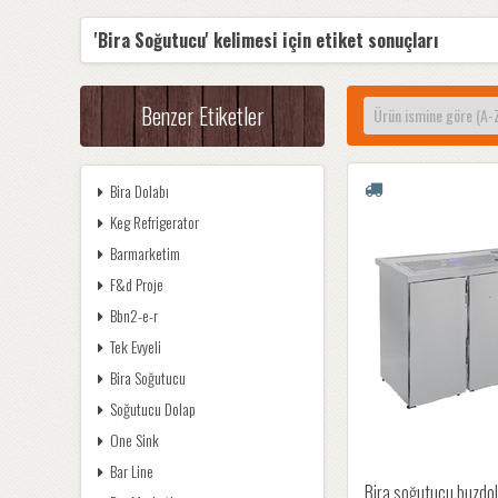
'Bira Soğutucu' kelimesi için etiket sonuçları
Benzer Etiketler
Bira Dolabı
Keg Refrigerator
Barmarketim
F&d Proje
Bbn2-e-r
Tek Evyeli
Bira Soğutucu
Soğutucu Dolap
One Sink
Bar Line
Bira soğutucu buzdol