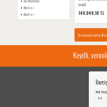
Bar Marketim
evyeli
Bbn3-e-r
149.049,10 TL
Bbn4-e-r
Bu aramada toplam
3
ürü