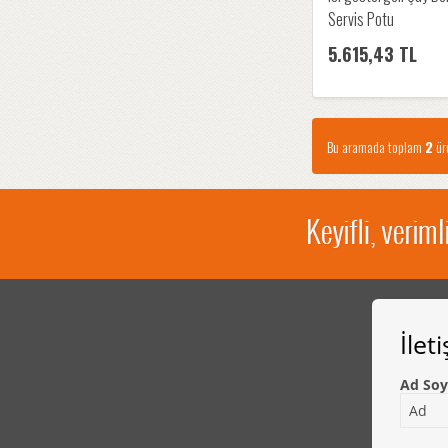
Servis Potu
5.615,43 TL
Bu aramada toplam
2
ürü