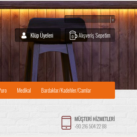
Select Language
▼
Alışveriş Sepetim
0
Puro
Medikal
Bardaklar/Kadehler/Camlar