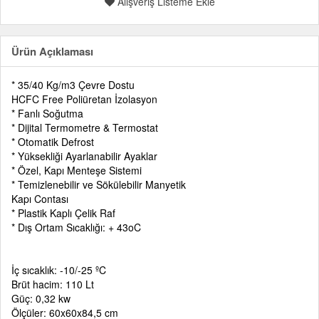
Alışveriş Listeme Ekle
Ürün Açıklaması
* 35/40 Kg/m3 Çevre Dostu
HCFC Free Poliüretan İzolasyon
* Fanlı Soğutma
* Dijital Termometre & Termostat
* Otomatik Defrost
* Yüksekliği Ayarlanabilir Ayaklar
* Özel, Kapı Menteşe Sistemi
* Temizlenebilir ve Sökülebilir Manyetik
Kapı Contası
* Plastik Kaplı Çelik Raf
* Dış Ortam Sıcaklığı: + 43oC
İç sıcaklık: -10/-25 ºC
Brüt hacim: 110 Lt
Güç: 0,32 kw
Ölçüler: 60x60x84,5 cm