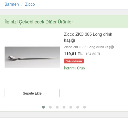
Barmen
Zicco
İlginizi Çekebilecek Diğer Ürünler
Zicco ZKC 385 Long drink
kaşığı
Zicco ZKC 385 Long drink kaşığı
119,81 TL
124,80 TL
%4 indirim
İndirimli Ürün
Sepete Ekle