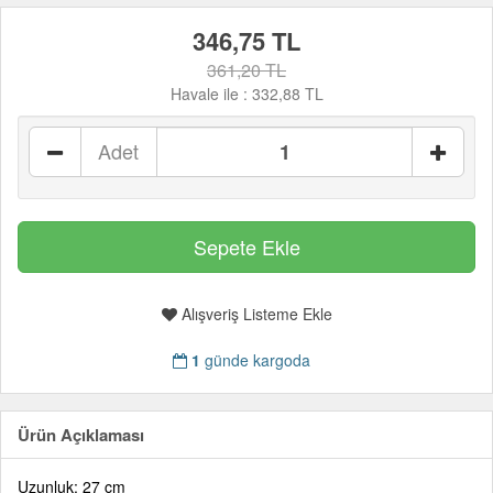
346,75 TL
361,20 TL
Havale ile :
332,88 TL
Adet
Alışveriş Listeme Ekle
1
günde kargoda
Ürün Açıklaması
Uzunluk: 27 cm