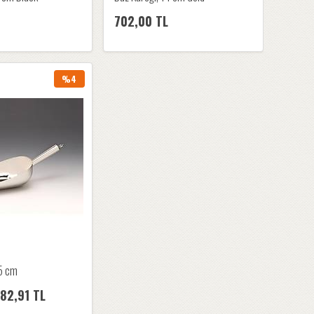
702,00 TL
%4
,5 cm
82,91 TL