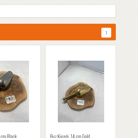
1
4 cm Black
Buz Küreği, 14 cm Gold