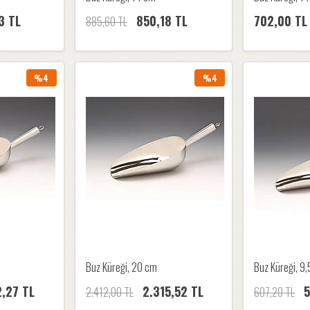
3 TL
850,18 TL
702,00 TL
885,60 TL
%4
%4
Buz Küreği, 20 cm
Buz Küreği, 9
2,27 TL
2.315,52 TL
5
2.412,00 TL
607,20 TL