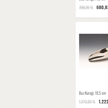
680,8
709,20 TL
Buz Küreği, 18,5 cm
1.22
1.273,20 TL