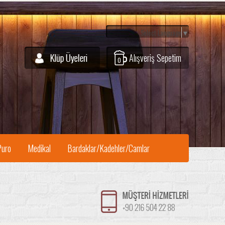
Select Language
▼
Alışveriş Sepetim
0
Puro
Medikal
Bardaklar/Kadehler/Camlar