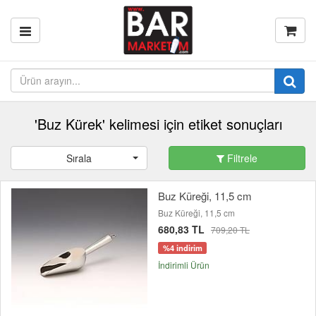
'Buz Kürek' kelimesi için etiket sonuçları
Sırala
Filtrele
Buz Küreği, 11,5 cm
Buz Küreği, 11,5 cm
680,83 TL
709,20 TL
%4 indirim
İndirimli Ürün