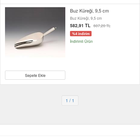
Buz Küreği, 9,5 cm
Buz Küreği, 9,5 cm
582,91 TL
607,20 TL
%4 indirim
İndirimli Ürün
Sepete Ekle
1
/ 1