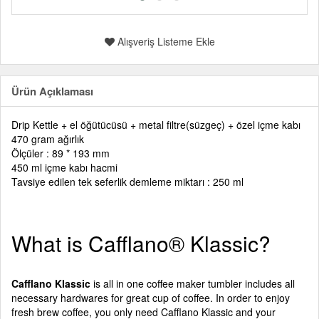
Alışveriş Listeme Ekle
Ürün Açıklaması
Drip Kettle + el öğütücüsü + metal filtre(süzgeç) + özel içme kabı
470 gram ağırlık
Ölçüler : 89 * 193 mm
450 ml içme kabı hacmi
Tavsiye edilen tek seferlik demleme miktarı : 250 ml
What is Cafflano® Klassic?
Cafflano Klassic
is all in one coffee maker tumbler includes all
necessary hardwares for great cup of coffee. In order to enjoy
fresh brew coffee, you only need Cafflano Klassic and your