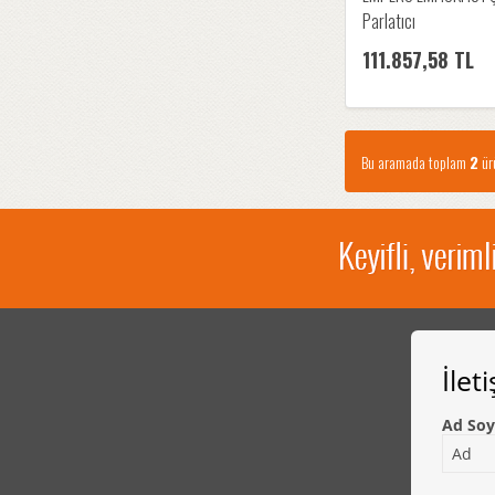
Parlatıcı
111.857,58 TL
Bu aramada toplam
2
ürü