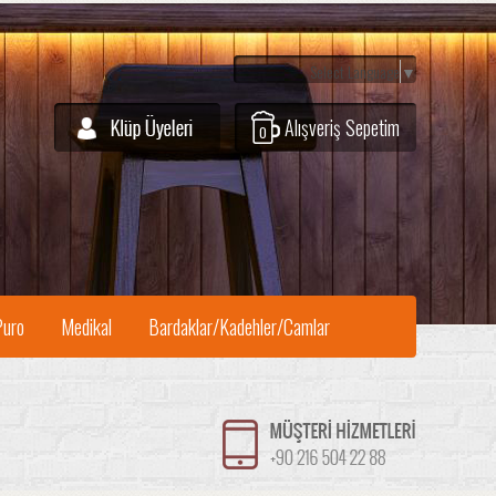
Select Language
▼
Alışveriş Sepetim
0
Puro
Medikal
Bardaklar/Kadehler/Camlar