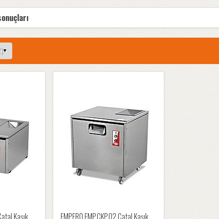
sonuçları
atal Kaşık
EMPERO EMP.CKP.02 Çatal Kaşık