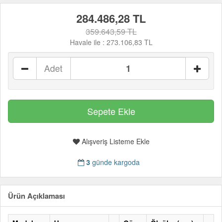
284.486,28 TL
359.643,59 TL
Havale ile :
273.106,83 TL
Adet
Alışveriş Listeme Ekle
3
günde kargoda
Ürün Açıklaması