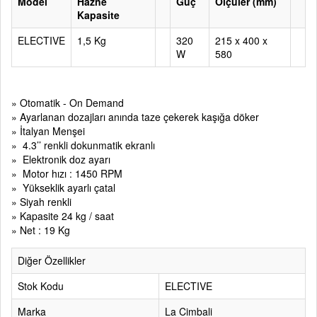
Model
Hazne
Güç
Ölçüler (mm)
Kapasite
ELECTIVE
1,5 Kg
320
215 x 400 x
W
580
» Otomatik - On Demand
» Ayarlanan dozajları anında taze çekerek kaşığa döker
» İtalyan Menşei
» 4.3’’ renkli dokunmatik ekranlı
» Elektronik doz ayarı
» Motor hızı : 1450 RPM
» Yükseklik ayarlı çatal
» Siyah renkli
» Kapasite 24 kg / saat
» Net : 19 Kg
Diğer Özellikler
Stok Kodu
ELECTIVE
Marka
La Cimbali