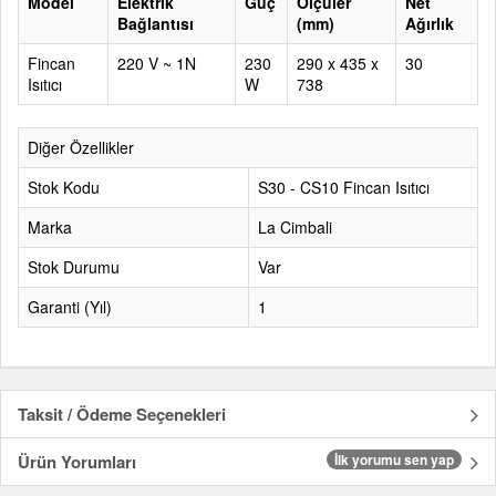
Model
Elektrik
Güç
Ölçüler
Net
Bağlantısı
(mm)
Ağırlık
Fincan
220 V ~ 1N
230
290 x 435 x
30
Isıtıcı
W
738
Diğer Özellikler
Stok Kodu
S30 - CS10 Fincan Isıtıcı
Marka
La Cimbali
Stok Durumu
Var
Garanti (Yıl)
1
Taksit / Ödeme Seçenekleri
Ürün Yorumları
İlk yorumu sen yap