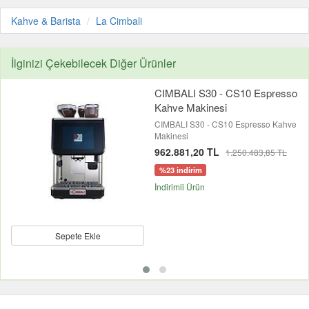
Kahve & Barista
La Cimbali
İlginizi Çekebilecek Diğer Ürünler
CIMBALI S30 - CS10 Espresso
Kahve Makinesi
CIMBALI S30 - CS10 Espresso Kahve
Makinesi
962.881,20 TL
1.250.483,85 TL
%23 indirim
İndirimli Ürün
Sepete Ekle