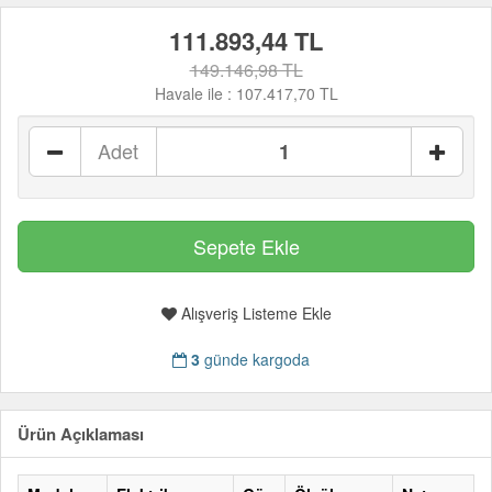
111.893,44 TL
149.146,98 TL
Havale ile :
107.417,70 TL
Adet
Alışveriş Listeme Ekle
3
günde kargoda
Ürün Açıklaması