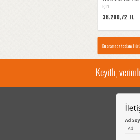
için
36.200,72 TL
Bu aramada toplam
1
ürü