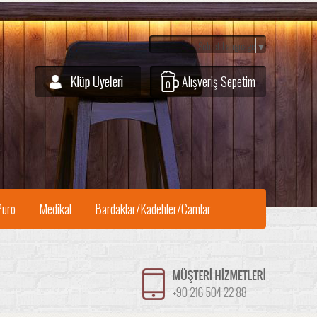
Select Language
▼
Alışveriş Sepetim
0
Puro
Medikal
Bardaklar/Kadehler/Camlar