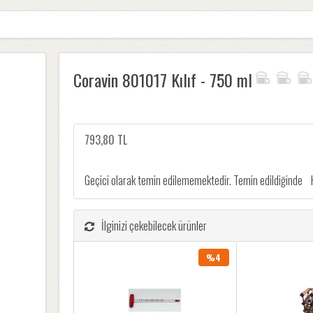
Coravin 801017 Kılıf - 750 ml
793,80 TL
Geçici olarak temin edilememektedir. Temin edildiğinde
İlginizi çekebilecek ürünler
%4