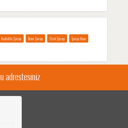
Kadehte Şarap
İkon Şarap
Özel Şarap
Şarap Kavı