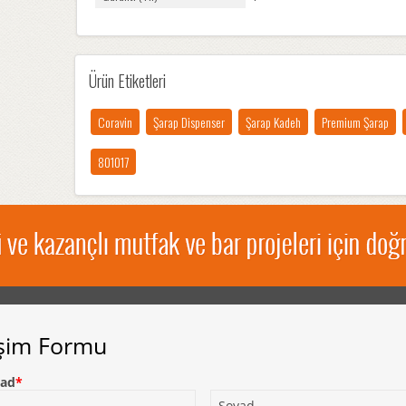
Ürün Etiketleri
Coravin
Şarap Dispenser
Şarap Kadeh
Premium Şarap
801017