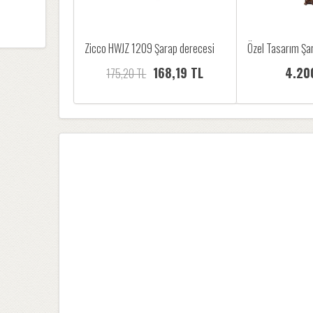
Zicco HWJZ 1209 Şarap derecesi
Özel Tasarım Şar
168,19 TL
4.20
175,20 TL