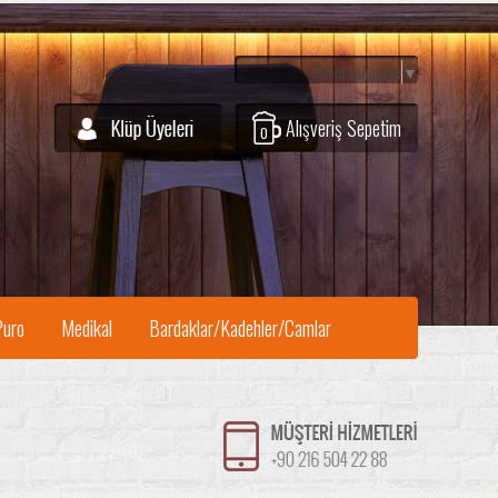
Select Language
▼
Alışveriş Sepetim
0
Puro
Medikal
Bardaklar/Kadehler/Camlar