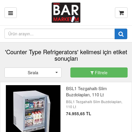
'Counter Type Refrigerators' kelimesi için etiket
sonuçları
Sırala
Filtrele
BSL1 Tezgahaltı Slim
Buzdolapları, 110 Lt
BSL1 Tezgahaltı Slim Buzdolapları,
110 Lt
74.955,65 TL