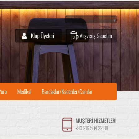
Select Language
▼
Alışveriş Sepetim
0
Puro
Medikal
Bardaklar/Kadehler/Camlar