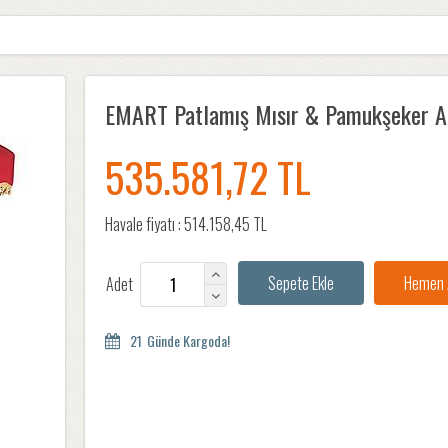
EMART Patlamış Mısır & Pamukşeker A
535.581,72 TL
Havale fiyatı :
514.158,45 TL
Adet
21