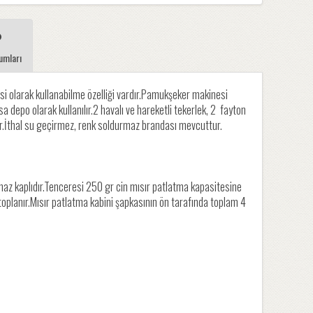
umları
i olarak kullanabilme özelliği vardır.Pamukşeker makinesi
a depo olarak kullanılır.2 havalı ve hareketli tekerlek, 2 fayton
ir.İthal su geçirmez, renk soldurmaz brandası mevcuttur.
maz kaplıdır.Tenceresi 250 gr cin mısır patlatma kapasitesine
toplanır.Mısır patlatma kabini şapkasının ön tarafında toplam 4