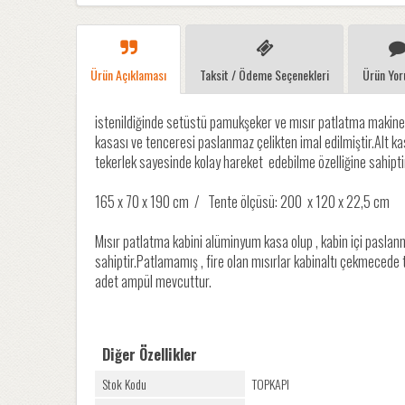
Ürün Açıklaması
Taksit / Ödeme Seçenekleri
Ürün Yor
istenildiğinde setüstü pamukşeker ve mısır patlatma makines
kasası ve tenceresi paslanmaz çelikten imal edilmiştir.Alt kas
tekerlek sayesinde kolay hareket edebilme özelliğine sahipt
165 x 70 x 190 cm / Tente ölçüsü: 200 x 120 x 22,5 cm
Mısır patlatma kabini alüminyum kasa olup , kabin içi paslan
sahiptir.Patlamamış , fire olan mısırlar kabinaltı çekmecede 
adet ampül mevcuttur.
Diğer Özellikler
Stok Kodu
TOPKAPI