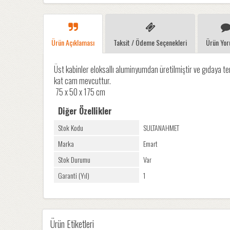
Ürün Açıklaması
Taksit / Ödeme Seçenekleri
Ürün Yor
Üst kabinler eloksallı aluminyumdan üretilmiştir ve gıdaya 
kat cam mevcuttur.
75 x 50 x 175 cm
Diğer Özellikler
Stok Kodu
SULTANAHMET
Marka
Emart
Stok Durumu
Var
Garanti (Yıl)
1
Ürün Etiketleri