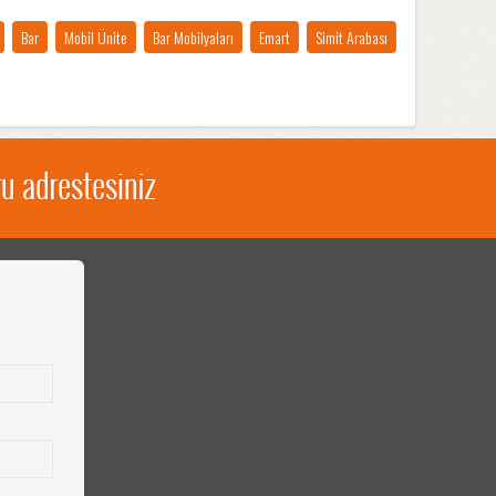
Bar
Mobil Ünite
Bar Mobilyaları
Emart
Simit Arabası