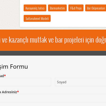
Kuruyemiş Isıtıcı
Barmarketim
F&d Proje
Bar Ekipmanları
Sultanahmet Modeli