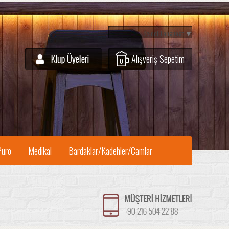
Select Language
▼
Alışveriş Sepetim
0
Puro
Medikal
Bardaklar/Kadehler/Camlar