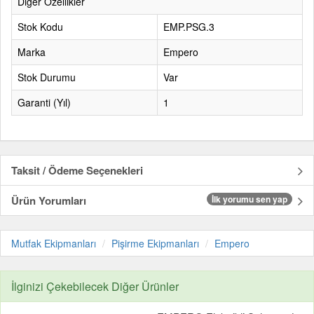
Diğer Özellikler
Stok Kodu
EMP.PSG.3
Marka
Empero
Stok Durumu
Var
Garanti (Yıl)
1
Taksit / Ödeme Seçenekleri
Ürün Yorumları
İlk yorumu sen yap
Mutfak Ekipmanları
Pişirme Ekipmanları
Empero
İlginizi Çekebilecek Diğer Ürünler