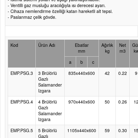
- Ventilli gaz musluğu aracılığıyla ısı derecesi ayarı.
- Cihaza nemlendirme özelliği katan hareketli alt tepsi.
- Paslanmaz çelik gövde.
Kod
Ürün Adı
Ebatlar
Ağırlık
Net
Gü
mm
kg
m3
k
a
b
c
EMP.PSG.3
3 Brülörlü
835x440x600
42
0.22
9
Gazlı
Salamander
Izgara
EMP.PSG.4
4 Brülörlü
970x440x600
50
0.26
1
Gazlı
Salamander
Izgara
EMP.PSG.5
5 Brülörlü
1105x440x600
59
0.30
1
Gazlı