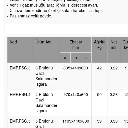
- Ventilli gaz musluğu aracılığıyla ısı derecesi ayarı.
- Cihaza nemlendirme özelliği katan hareketli alt tepsi.
- Paslanmaz çelik gövde.
Kod
Ürün Adı
Ebatlar
Ağırlık
Net
Gü
mm
kg
m3
k
a
b
c
EMP.PSG.3
3 Brülörlü
835x440x600
42
0.22
9
Gazlı
Salamander
Izgara
EMP.PSG.4
4 Brülörlü
970x440x600
50
0.26
1
Gazlı
Salamander
Izgara
EMP.PSG.5
5 Brülörlü
1105x440x600
59
0.30
1
Gazlı