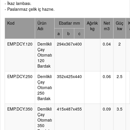
- İkaz lambası.
- Paslanmaz çelik iç hazne.
Kod
Ürün
Ebatlar mm
Ağırlık
Net
Güç
Adı
kg
m3
kw
a
b
c
EMP.DCY.120
Demlikli
294x367x400
0.04
2
Çay
Otomatı
120
Bardak
EMP.DCY.250
Demlikli
352x425x440
0.06
2.5
Çay
Otomatı
250
Bardak
EMP.DCY.350
Demlikli
415x487x455
0.09
3.5
Çay
Otomatı
350