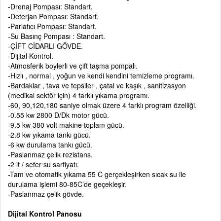
-Drenaj Pompası: Standart.
-Deterjan Pompası: Standart.
-Parlatıcı Pompası: Standart.
-Su Basınç Pompası : Standart.
-ÇİFT CİDARLI GÖVDE.
-Dijital Kontrol.
-Atmosferik boylerli ve çift taşma pompalı.
-Hızlı , normal , yoğun ve kendi kendini temizleme programı.
-Bardaklar , tava ve tepsiler , çatal ve kaşık , sanitizasyon
(medikal sektör için) 4 farklı yıkama programı.
-60, 90,120,180 saniye olmak üzere 4 farklı program özelliği.
-0.55 kw 2800 D/Dk motor gücü.
-9.5 kw 380 volt makine toplam gücü.
-2.8 kw yıkama tankı gücü.
-6 kw durulama tankı gücü.
-Paslanmaz çelik rezistans.
-2 lt / sefer su sarfiyatı.
-Tam ve otomatik yıkama 55 C gerçekleşirken sıcak su ile
durulama işlemi 80-85C’de geçekleşir.
-Paslanmaz çelik gövde.
Dijital Kontrol Panosu