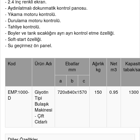
- 2.4 inç renkli ekran.
- Aydınlatmalı dokunmatik kontrol panosu.
- Yıkama motoru kontrolü.
- Durulama motoru kontrolü.
- Tahliye kontrolü.
- Boyler ve tank sıcaklığını ayrı ayrı kontrol etme özelliği.
- Soft-start özelliği.
- Su geçirmez ön panel.
Kod
Ürün Adı
Ebatlar
Ağırlık
Net
Kapasi
mm
kg
m3
tabak/sa
a
b
c
EMP.1000-
Giyotin
720x840x1570
150
0.95
1300
D
Tipi
Bulaşık
Makinesi
- Çift
Cidarlı
Diğer Özellikler