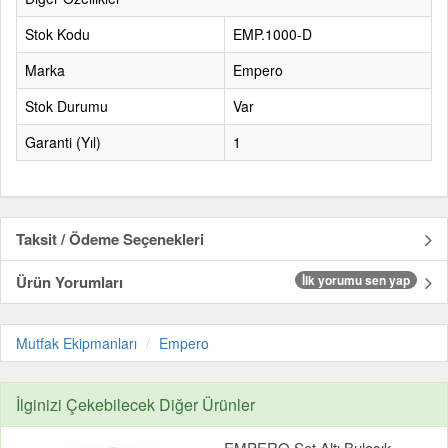
Stok Kodu
EMP.1000-D
Marka
Empero
Stok Durumu
Var
Garanti (Yıl)
1
Taksit / Ödeme Seçenekleri
Ürün Yorumları
İlk yorumu sen yap
Mutfak Ekipmanları
Empero
İlginizi Çekebilecek Diğer Ürünler
EMPERO Set Altı Bulaşık