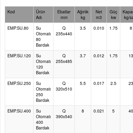
Kod
Ürün
Ebatlar
Ağırlık
Net
Güç
Kapas
Adı
mm
kg
m3
kw
kg/s
EMP.SU.80
Su
Q
3.5
0.010
1.75
8
Otomatı
235x440
80
Bardak
EMP.SU.120
Su
Q
3.7
0.012
1.75
1
Otomatı
255x485
120
Bardak
EMP.SU.250
Su
Q
5.5
0.017
2.5
2
Otomatı
320x510
250
Bardak
EMP.SU.400
Su
Q
8
0.021
5
4
Otomatı
390x540
400
Bardak