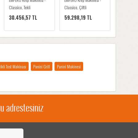
Classico, Tekli
Classico, Çiftli
Waffelino, T
30.456,57 TL
59.298,19 TL
29.995,
rikli Tost Makinası
Panini Grill
Panini Makinesi