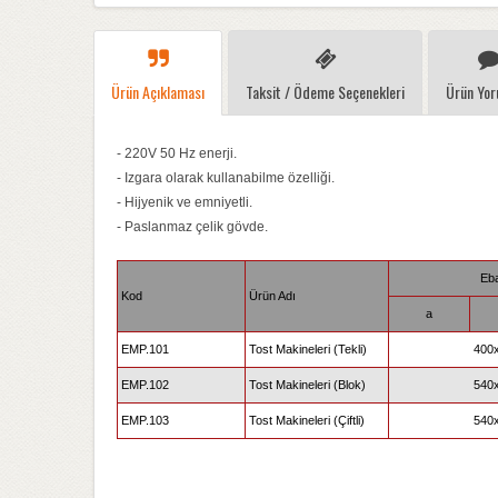
Ürün Açıklaması
Taksit / Ödeme Seçenekleri
Ürün Yor
- 220V 50 Hz enerji.
- Izgara olarak kullanabilme özelliği.
- Hijyenik ve emniyetli.
- Paslanmaz çelik gövde.
Eba
Kod
Ürün Adı
a
EMP.101
Tost Makineleri (Tekli)
400
EMP.102
Tost Makineleri (Blok)
540
EMP.103
Tost Makineleri (Çiftli)
540