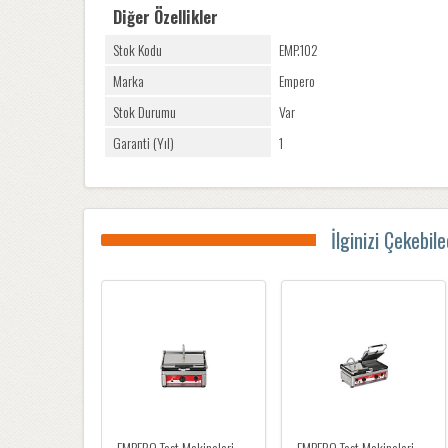
Diğer Özellikler
Stok Kodu
EMP.102
Marka
Empero
Stok Durumu
Var
Garanti (Yıl)
1
İlginizi Çekebil
EMPERO Tost Makineleri
EMPERO Tost Makineleri