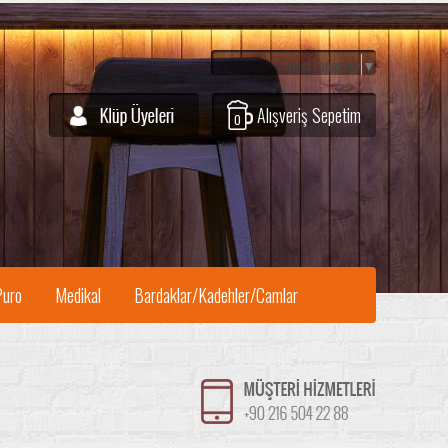
Select Language
▼
Alışveriş Sepetim
0
Puro
Medikal
Bardaklar/Kadehler/Camlar