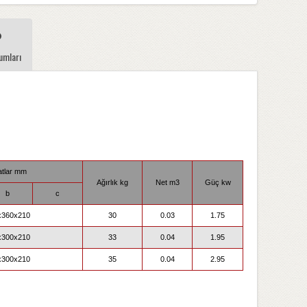
umları
tlar mm
Ağırlık kg
Net m3
Güç kw
b
c
x360x210
30
0.03
1.75
x300x210
33
0.04
1.95
x300x210
35
0.04
2.95