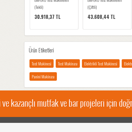
(Tekli)
(Çiftli)
30.918,37 TL
43.608,44 TL
Ürün Etiketleri
Tost Makinesi
Tost Makinası
Elektrikli Tost Makinesi
Elekt
Panini Makinası