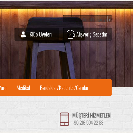
Select Language
▼
Alışveriş Sepetim
0
Puro
Medikal
Bardaklar/Kadehler/Camlar