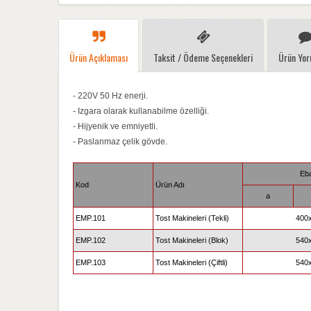
Ürün Açıklaması
Taksit / Ödeme Seçenekleri
Ürün Yor
- 220V 50 Hz enerji.
- Izgara olarak kullanabilme özelliği.
- Hijyenik ve emniyetli.
- Paslanmaz çelik gövde.
Eba
Kod
Ürün Adı
a
EMP.101
Tost Makineleri (Tekli)
400
EMP.102
Tost Makineleri (Blok)
540
EMP.103
Tost Makineleri (Çiftli)
540