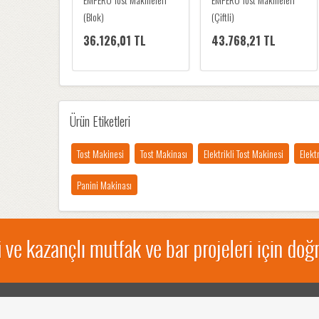
(Blok)
(Çiftli)
36.126,01 TL
43.768,21 TL
Ürün Etiketleri
Tost Makinesi
Tost Makinası
Elektrikli Tost Makinesi
Elekt
Panini Makinası