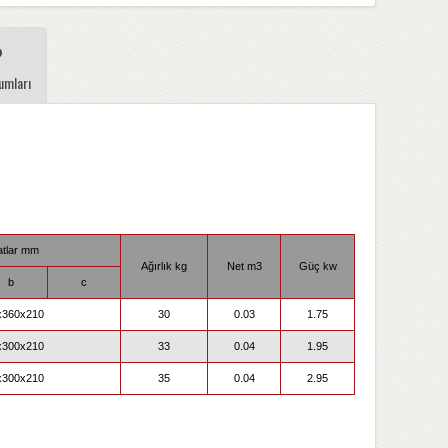
umları
tlar mm
Ağırlık kg
Net m3
Güç kw
b
c
x360x210
30
0.03
1.75
x300x210
33
0.04
1.95
x300x210
35
0.04
2.95