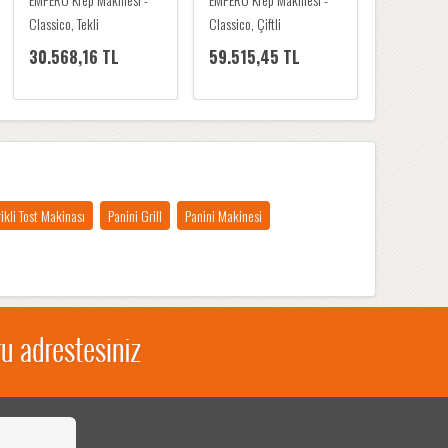
Classico, Tekli
Classico, Çiftli
Waffelino, T
30.568,16 TL
59.515,45 TL
30.105,
rikli Tost Makinası
Panini Grill
Panini Makinesi