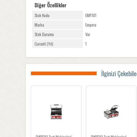
Diğer Özellikler
Stok Kodu
EMP.101
Marka
Empero
Stok Durumu
Var
Garanti (Yıl)
1
İlginizi Çekebil
EMPERO Tost Makineleri
EMPERO Tost Makineleri