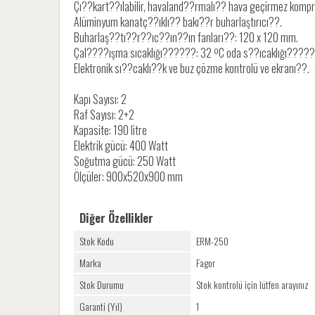
Çı??kart??ılabilir, havaland??rmalı?? hava geçirmez kompr
Alüminyum kanatç??ıklı?? bakı??r buharlaştırıcı??.
Buharlaş??tı??r??ıc??ın??ın fanları??: 120 x 120 mm.
Çal????ışma sıcaklığı??????: 32 ºC oda s??ıcaklığı?????
Elektronik sı??caklı??k ve buz çözme kontrolü ve ekranı??.
Kapı Sayısı: 2
Raf Sayısı: 2+2
Kapasite: 190 litre
Elektrik gücü: 400 Watt
Soğutma gücü: 250 Watt
Ölçüler: 900x520x900 mm
Diğer Özellikler
Stok Kodu
ERM-250
Marka
Fagor
Stok Durumu
Stok kontrolü için lütfen arayınız
Garanti (Yıl)
1