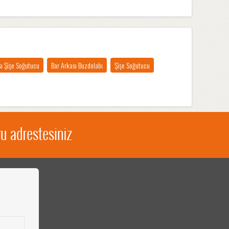
sı Şişe Soğutucu
Bar Arkası Buzdolabı
Şişe Soğutucu