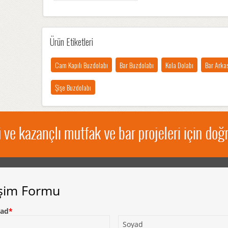
Ürün Etiketleri
Cam Kapılı Buzdolabı
Bar Buzdolabı
Kola Dolabı
Bar Arka
Şişe Buzdolabı