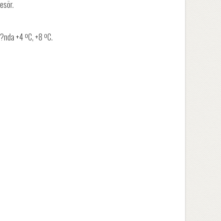
esör.
?nda +4 ºC, +8 ºC.