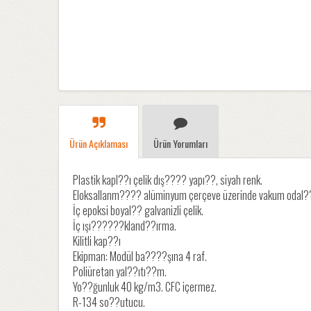
Ürün Açıklaması
Ürün Yorumları
Plastik kapl??ı çelik dış???? yapı??, siyah renk.
Eloksallanm???? alüminyum çerçeve üzerinde vakum odal??ı
İç epoksi boyal?? galvanizli çelik.
İç ışı??????kland??ırma.
Kilitli kap??ı
Ekipman: Modül ba????şına 4 raf.
Poliüretan yal??ıtı??m.
Yo??ğunluk 40 kg/m3. CFC içermez.
R-134 so??utucu.