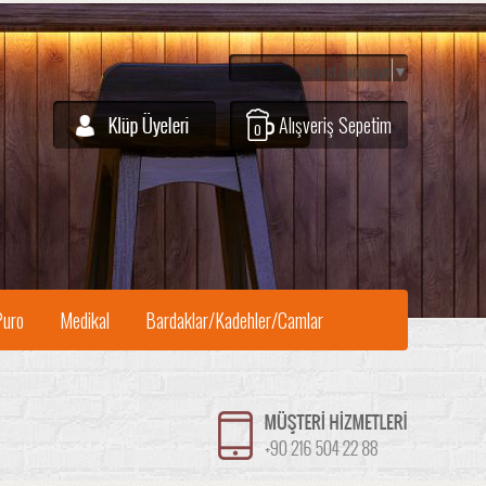
Select Language
▼
Alışveriş Sepetim
0
Puro
Medikal
Bardaklar/Kadehler/Camlar