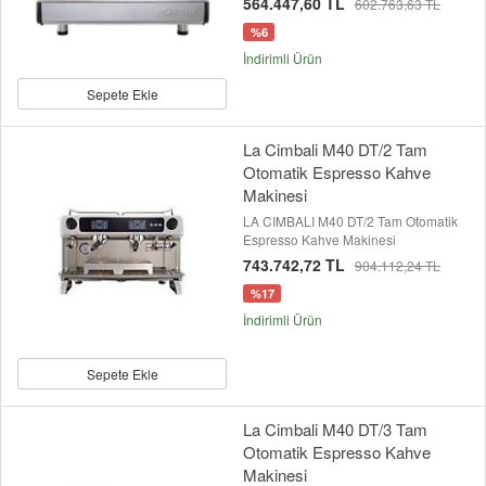
564.447,60 TL
602.763,63 TL
%6
İndirimli Ürün
Sepete Ekle
La Cimbali M40 DT/2 Tam
Otomatik Espresso Kahve
Makinesi
LA CIMBALI M40 DT/2 Tam Otomatik
Espresso Kahve Makinesi
743.742,72 TL
904.112,24 TL
%17
İndirimli Ürün
Sepete Ekle
La Cimbali M40 DT/3 Tam
Otomatik Espresso Kahve
Makinesi