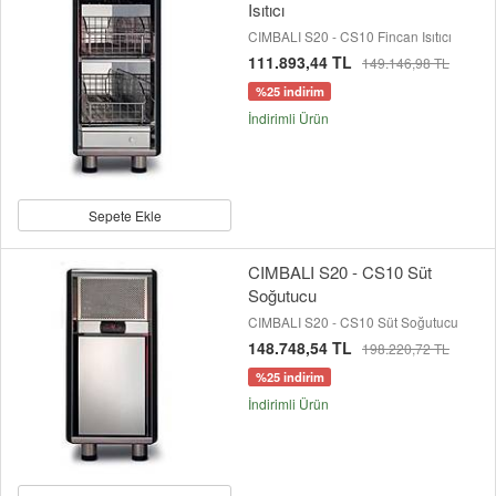
Isıtıcı
CIMBALI S20 - CS10 Fincan Isıtıcı
111.893,44 TL
149.146,98 TL
%25 indirim
İndirimli Ürün
Sepete Ekle
CIMBALI S20 - CS10 Süt
Soğutucu
CIMBALI S20 - CS10 Süt Soğutucu
148.748,54 TL
198.220,72 TL
%25 indirim
İndirimli Ürün