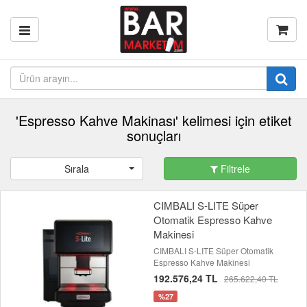
'Espresso Kahve Makinası' kelimesi için etiket
sonuçları
Sırala
Filtrele
CIMBALI S-LITE Süper
Otomatik Espresso Kahve
Makinesi
CIMBALI S-LITE Süper Otomatik
Espresso Kahve Makinesi
192.576,24 TL
265.622,40 TL
%27