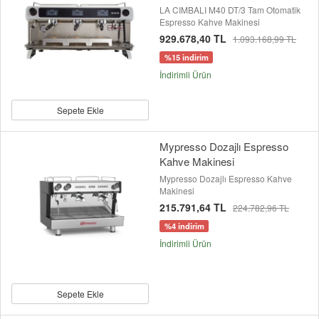
LA CIMBALI M40 DT/3 Tam Otomatik
Espresso Kahve Makinesi
929.678,40 TL
1.093.168,99 TL
%15 indirim
İndirimli Ürün
Sepete Ekle
Mypresso Dozajlı Espresso
Kahve Makinesi
Mypresso Dozajlı Espresso Kahve
Makinesi
215.791,64 TL
224.782,96 TL
%4 indirim
İndirimli Ürün
Sepete Ekle