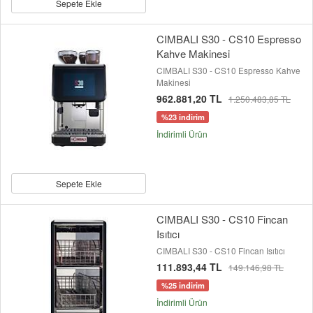
Sepete Ekle
CIMBALI S30 - CS10 Espresso
Kahve Makinesi
CIMBALI S30 - CS10 Espresso Kahve
Makinesi
962.881,20 TL
1.250.483,85 TL
%23 indirim
İndirimli Ürün
Sepete Ekle
CIMBALI S30 - CS10 Fincan
Isıtıcı
CIMBALI S30 - CS10 Fincan Isıtıcı
111.893,44 TL
149.146,98 TL
%25 indirim
İndirimli Ürün