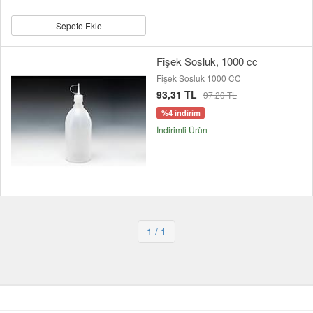
Sepete Ekle
Fişek Sosluk, 1000 cc
Fişek Sosluk 1000 CC
93,31 TL
97,20 TL
%4 indirim
İndirimli Ürün
1
/ 1