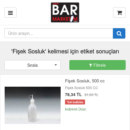
'Fişek Sosluk' kelimesi için etiket sonuçları
Sırala
Filtrele
Fişek Sosluk, 500 cc
Fişek Sosluk 500 CC
78,34 TL
81,60 TL
%4 indirim
İndirimli Ürün