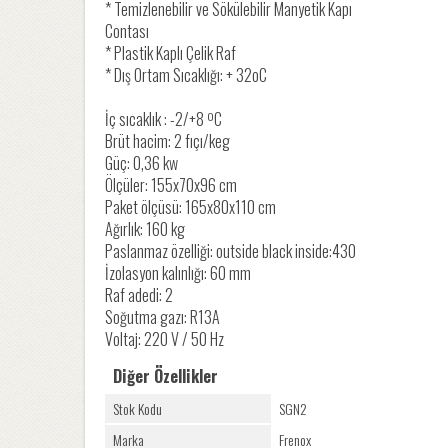
* Temizlenebilir ve Sökülebilir Manyetik Kapı
Contası
* Plastik Kaplı Çelik Raf
* Dış Ortam Sıcaklığı: + 32oC
İç sıcaklık : -2/+8 ºC
Brüt hacim: 2 fıçı/keg
Güç: 0,36 kw
Ölçüler: 155x70x96 cm
Paket ölçüsü: 165x80x110 cm
Ağırlık: 160 kg
Paslanmaz özelliği: outside black inside:430
İzolasyon kalınlığı: 60 mm
Raf adedi: 2
Soğutma gazı: R13A
Voltaj: 220 V / 50 Hz
Diğer Özellikler
Stok Kodu
SGN2
Marka
Frenox