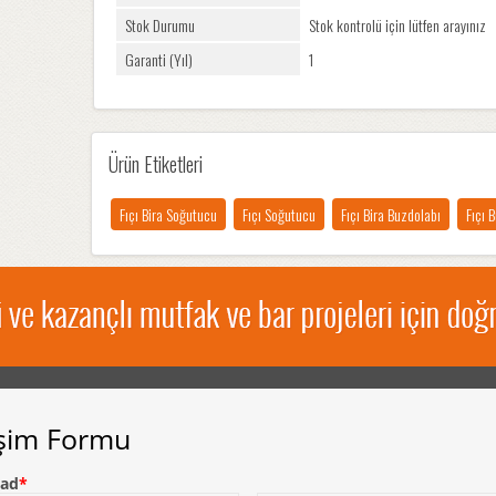
Stok Durumu
Stok kontrolü için lütfen arayınız
Garanti (Yıl)
1
Ürün Etiketleri
Fıçı Bira Soğutucu
Fıçı Soğutucu
Fıçı Bira Buzdolabı
Fıçı 