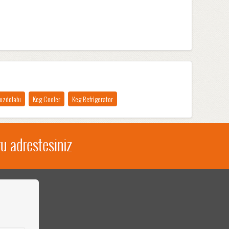
Buzdolabı
Keg Cooler
Keg Refrigerator