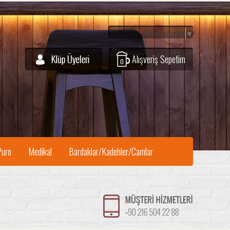
Select Language
▼
Alışveriş Sepetim
0
Puro
Medikal
Bardaklar/Kadehler/Camlar