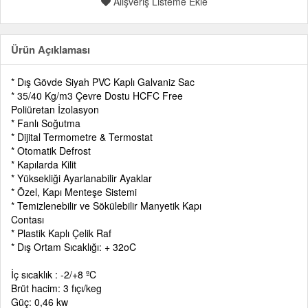
Alışveriş Listeme Ekle
Ürün Açıklaması
* Dış Gövde Siyah PVC Kaplı Galvaniz Sac
* 35/40 Kg/m3 Çevre Dostu HCFC Free
Poliüretan İzolasyon
* Fanlı Soğutma
* Dijital Termometre & Termostat
* Otomatik Defrost
* Kapılarda Kilit
* Yüksekliği Ayarlanabilir Ayaklar
* Özel, Kapı Menteşe Sistemi
* Temizlenebilir ve Sökülebilir Manyetik Kapı
Contası
* Plastik Kaplı Çelik Raf
* Dış Ortam Sıcaklığı: + 32oC
İç sıcaklık : -2/+8 ºC
Brüt hacim: 3 fıçı/keg
Güç: 0,46 kw