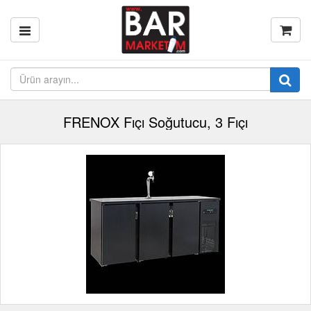
FRENOX Fıçı Soğutucu, 3 Fıçı