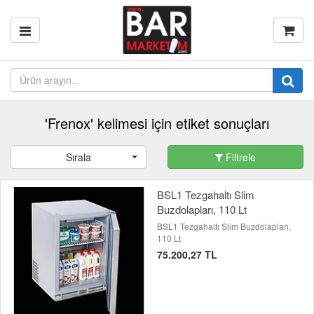
'Frenox' kelimesi için etiket sonuçları
Sırala
Filtrele
BSL1 Tezgahaltı Slim
Buzdolapları, 110 Lt
BSL1 Tezgahaltı Slim Buzdolapları,
110 Lt
75.200,27 TL