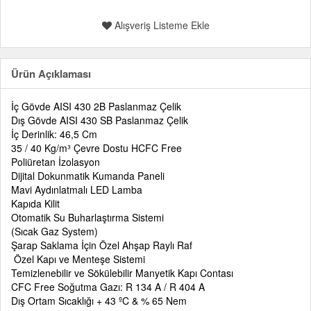
Alışveriş Listeme Ekle
Ürün Açıklaması
İç Gövde AISI 430 2B Paslanmaz Çelik
Dış Gövde AISI 430 SB Paslanmaz Çelik
İç Derinlik: 46,5 Cm
35 / 40 Kg/m³ Çevre Dostu HCFC Free
Poliüretan İzolasyon
Dijital Dokunmatik Kumanda Paneli
Mavi Aydınlatmalı LED Lamba
Kapıda Kilit
Otomatik Su Buharlaştırma Sistemi
(Sıcak Gaz System)
Şarap Saklama İçin Özel Ahşap Raylı Raf
Özel Kapı ve Menteşe Sistemi
Temizlenebilir ve Sökülebilir Manyetik Kapı Contası
CFC Free Soğutma Gazı: R 134 A / R 404 A
Dış Ortam Sıcaklığı + 43 ºC & % 65 Nem