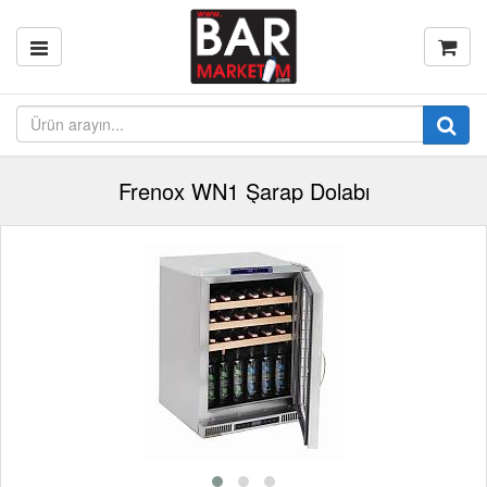
Frenox WN1 Şarap Dolabı