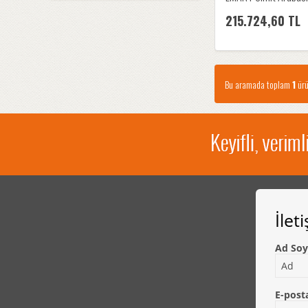
215.724,60 TL
Bu aramada toplam
1
ürü