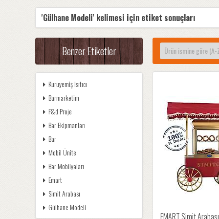
'Gülhane Modeli' kelimesi için etiket sonuçları
Benzer Etiketler
Kuruyemiş Isıtıcı
Barmarketim
F&d Proje
Bar Ekipmanları
Bar
Mobil Ünite
Bar Mobilyaları
Emart
Simit Arabası
Gülhane Modeli
EMART Simit Arabası