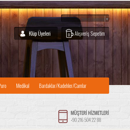
Select Language
▼
Alışveriş Sepetim
0
Puro
Medikal
Bardaklar/Kadehler/Camlar