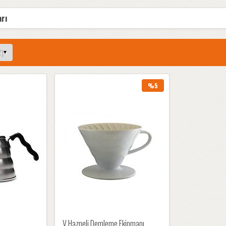
arı
%5
V Hazneli Demleme Ekipmanı