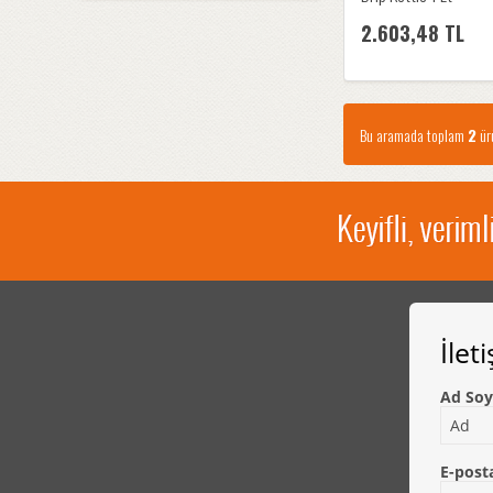
2.603,48 TL
Bu aramada toplam
2
ürü