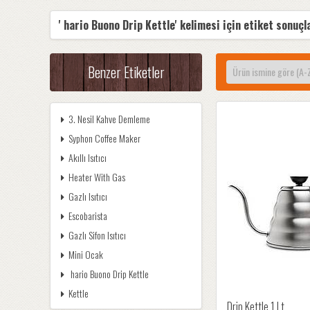
' hario Buono Drip Kettle' kelimesi için etiket sonuçl
Benzer Etiketler
3. Nesil Kahve Demleme
Syphon Coffee Maker
Akıllı Isıtıcı
Heater With Gas
Gazlı Isıtıcı
Escobarista
Gazlı Sifon Isıtıcı
Mini Ocak
hario Buono Drip Kettle
Kettle
Drip Kettle 1 Lt