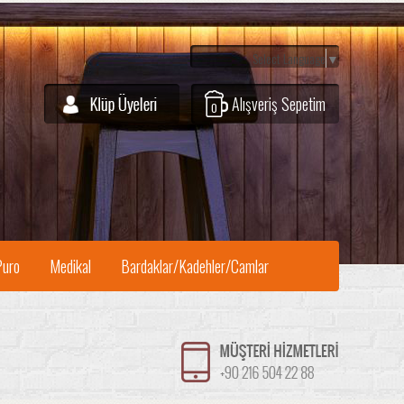
Select Language
▼
Alışveriş Sepetim
0
Puro
Medikal
Bardaklar/Kadehler/Camlar