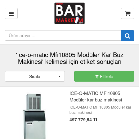
'Ice-o-matıc Mfı10805 Modüler Kar Buz
Makinesi' kelimesi için etiket sonuçları
Sırala
Filtrele
ICE-O-MATIC MFI10805
Modüler kar buz makinesi
ICE-O-MATIC MFI10805 Modüler kar
buz makinesi
497.779,54 TL