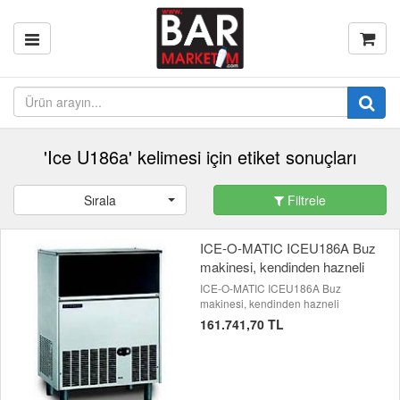
'Ice U186a' kelimesi için etiket sonuçları
Sırala
Filtrele
ICE-O-MATIC ICEU186A Buz
makinesi, kendinden hazneli
ICE-O-MATIC ICEU186A Buz
makinesi, kendinden hazneli
161.741,70 TL