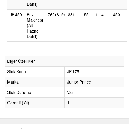
Dahil)
JP.450
Buz
762x819x1831
155
1.14
450
Makinesi
(Alt
Hazne
Dahil)
Diğer Özellikler
Stok Kodu
JP.175
Marka
Junior Prince
Stok Durumu
Var
Garanti (Yıl)
1