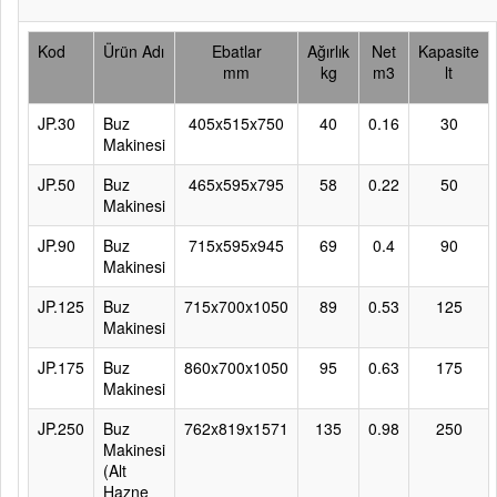
Kod
Ürün Adı
Ebatlar
Ağırlık
Net
Kapasite
mm
kg
m3
lt
JP.30
Buz
405x515x750
40
0.16
30
Makinesi
JP.50
Buz
465x595x795
58
0.22
50
Makinesi
JP.90
Buz
715x595x945
69
0.4
90
Makinesi
JP.125
Buz
715x700x1050
89
0.53
125
Makinesi
JP.175
Buz
860x700x1050
95
0.63
175
Makinesi
JP.250
Buz
762x819x1571
135
0.98
250
Makinesi
(Alt
Hazne