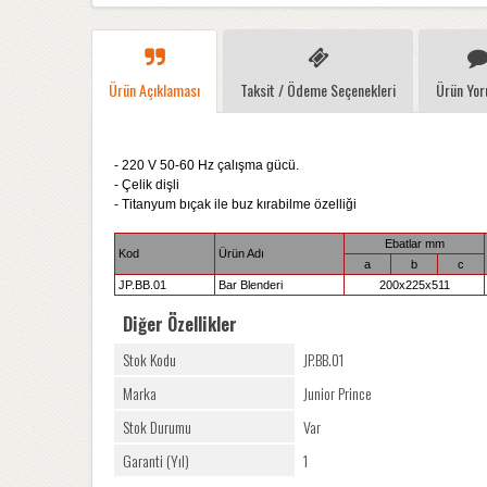
Ürün Açıklaması
Taksit / Ödeme Seçenekleri
Ürün Yor
- 220 V 50-60 Hz çalışma gücü.
- Çelik dişli
- Titanyum bıçak ile buz kırabilme özelliği
Ebatlar mm
Kod
Ürün Adı
a
b
c
JP.BB.01
Bar Blenderi
200x225x511
Diğer Özellikler
Stok Kodu
JP.BB.01
Marka
Junior Prince
Stok Durumu
Var
Garanti (Yıl)
1