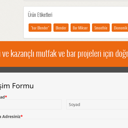
Ürün Etiketleri
"bar Blender"
Blender
Bar Mikser
Smoothie
Ekonomik 