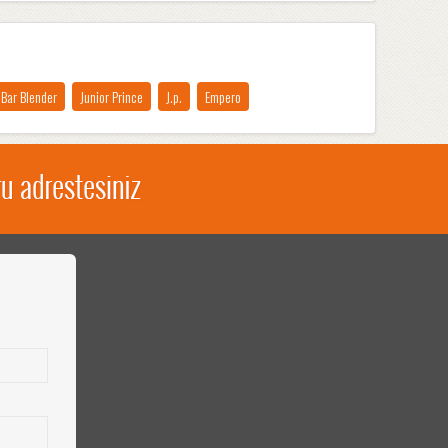
Bar Blender
Junior Prince
J.p.
Empero