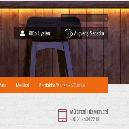
Select Language
▼
Alışveriş Sepetim
0
Puro
Medikal
Bardaklar/Kadehler/Camlar