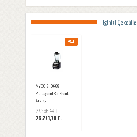
İlginizi Çekebil
%4
MYCO SJ-9668
Profesyonel Bar Blender,
Analog
27.366,44 TL
26.271,79 TL