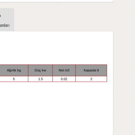
umları
Ağırlık kg
Güç kw
Net m3
Kapasite lt
5
1.5
0.02
2