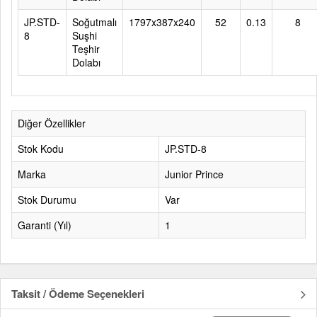
JP.STD-
Soğutmalı
1797x387x240
52
0.13
8
8
Suşhi
Teşhir
Dolabı
Diğer Özellikler
Stok Kodu
JP.STD-8
Marka
Junior Prince
Stok Durumu
Var
Garanti (Yıl)
1
Taksit / Ödeme Seçenekleri