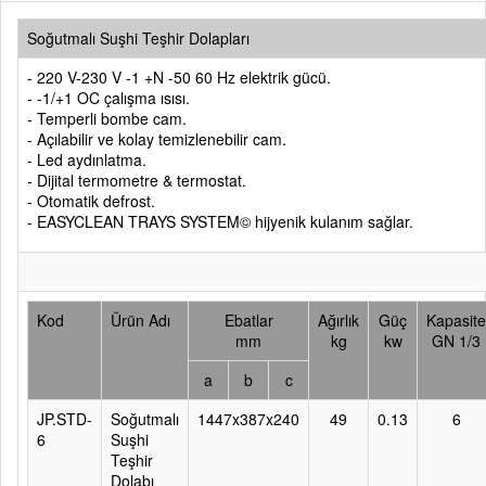
Soğutmalı Suşhi Teşhir Dolapları
- 220 V-230 V -1 +N -50 60 Hz elektrik gücü.
- -1/+1 OC çalışma ısısı.
- Temperli bombe cam.
- Açılabilir ve kolay temizlenebilir cam.
- Led aydınlatma.
- Dijital termometre & termostat.
- Otomatik defrost.
- EASYCLEAN TRAYS SYSTEM© hijyenik kulanım sağlar.
Kod
Ürün Adı
Ebatlar
Ağırlık
Güç
Kapasite
mm
kg
kw
GN 1/3
a
b
c
JP.STD-
Soğutmalı
1447x387x240
49
0.13
6
6
Suşhi
Teşhir
Dolabı