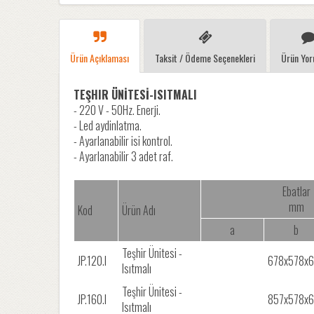
Ürün Açıklaması
Taksit / Ödeme Seçenekleri
Ürün Yor
TEŞHIR ÜNİTESİ-ISITMALI
- 220 V - 50Hz. Enerji.
- Led aydinlatma.
- Ayarlanabilir isi kontrol.
- Ayarlanabilir 3 adet raf.
Ebatlar
mm
Kod
Ürün Adı
a
b
Teşhir Ünitesi -
JP.120.I
678x578x
Isıtmalı
Teşhir Ünitesi -
JP.160.I
857x578x
Isıtmalı