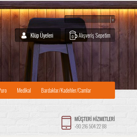
Select Language
▼
Alışveriş Sepetim
0
Puro
Medikal
Bardaklar/Kadehler/Camlar