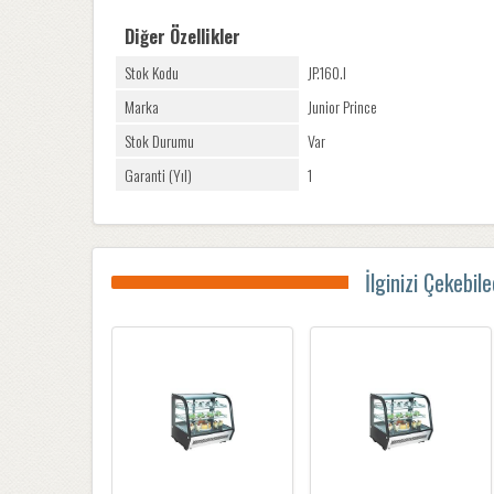
Diğer Özellikler
Stok Kodu
JP.160.I
Marka
Junior Prince
Stok Durumu
Var
Garanti (Yıl)
1
İlginizi Çekebil