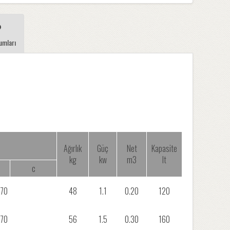
umları
Ağırlık
Güç
Net
Kapasite
kg
kw
m3
lt
c
670
48
1.1
0.20
120
670
56
1.5
0.30
160